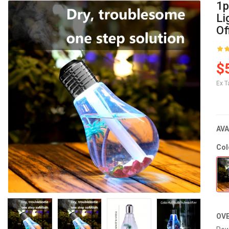
1p
Li
Of
$
Ex T
AVA
Col
OV