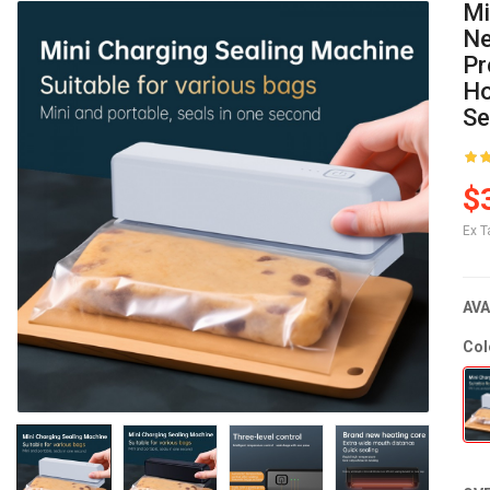
Mi
Ne
Pr
Ho
Se
$
Ex T
AVA
Col